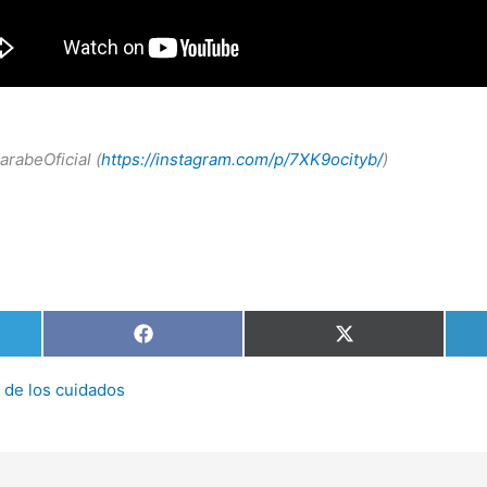
rabeOficial (
https://instagram.com/p/7XK9ocityb/
)
tir
Compartir
Compartir
en
en
am
Facebook
X
(Twitter)
d de los cuidados