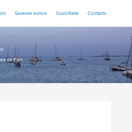
icio
Quienes somos
Suscríbete
Contacto
lo
abe de Palo