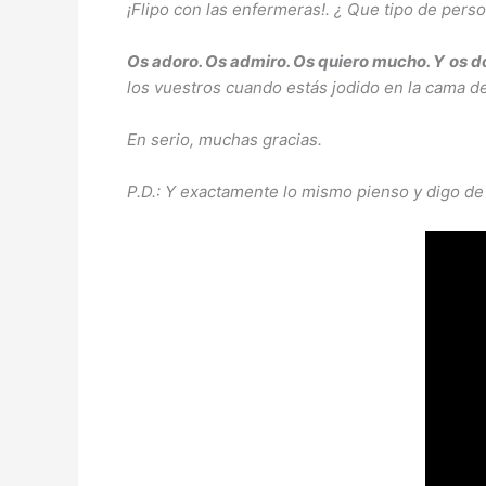
¡Flipo con las enfermeras!. ¿ Que tipo de pers
Os adoro. Os admiro. Os quiero mucho. Y os do
los vuestros cuando estás jodido en la cama de
En serio, muchas gracias.
P.D.: Y exactamente lo mismo pienso y digo de