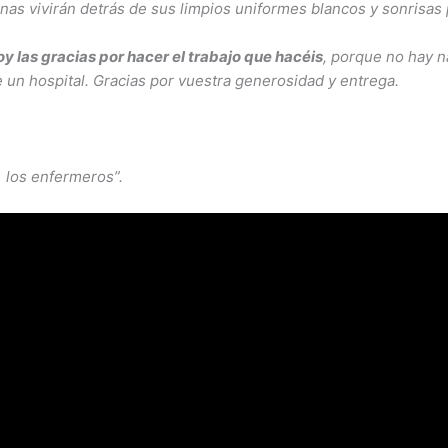
onas vivirán detrás de sus limpios uniformes blancos y sonrisa
y las gracias por hacer el trabajo que hacéis
, porque no hay 
 un hospital. Gracias por vuestra generosidad y entrega.
 los enfermeros”.