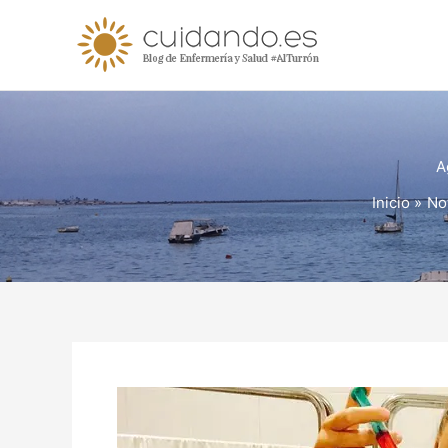
Ir
al
contenido
A
Inicio
Not