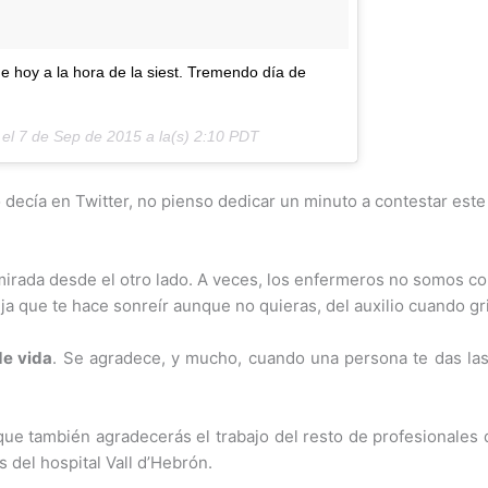
e hoy a la hora de la siest. Tremendo día de
 el
7 de Sep de 2015 a la(s) 2:10 PDT
 decía en Twitter, no pienso dedicar un minuto a contestar este 
tu mirada desde el otro lado. A veces, los enfermeros no somos 
ja que te hace sonreír aunque no quieras, del auxilio cuando gri
de vida
. Se agradece, y mucho, cuando una persona te das las
 que también agradecerás el trabajo del resto de profesionales
 del hospital Vall d’Hebrón.