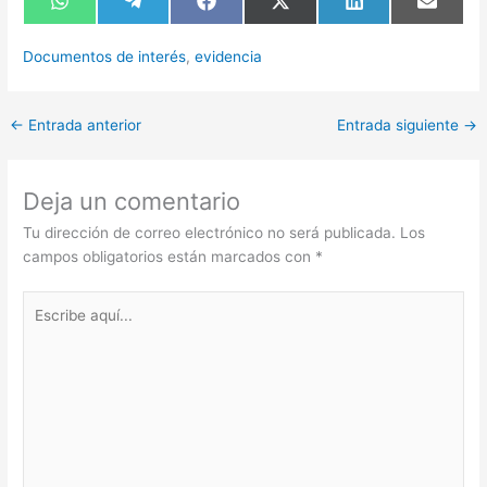
Compartir
Compartir
Compartir
Compartir
Compartir
Compart
en
en
en
en
en
en
WhatsApp
Telegram
Facebook
X
LinkedIn
Email
(Twitter)
Documentos de interés
,
evidencia
←
Entrada anterior
Entrada siguiente
→
Deja un comentario
Tu dirección de correo electrónico no será publicada.
Los
campos obligatorios están marcados con
*
Escribe
aquí...