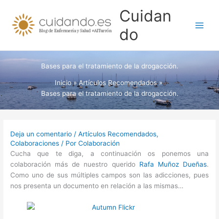
Ir
Cuidan
al
contenido
do
Bases para el tratamiento de la drogacción.
Inicio
Artículos Recomendados
Bases para el tratamiento de la drogacción.
Deja un comentario
/
Artículos Recomendados
,
Colaboraciones
/ Por
Colaboración
Cucha que te diga, a continuación os ponemos una
colaboración más de nuestro querido
Rafa
Muñoz
Dueñas
.
Como uno de sus múltiples campos son las adicciones, pues
nos presenta un documento en relación a las mismas…