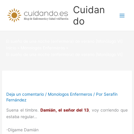
Ir
Cuidan
al
contenido
do
El sueño de una noche (enfermera) de verano [Monólogo VI]
Inicio
Monologos Enfermeros
El sueño de una noche (enfermera) de verano [Monólogo VI]
Deja un comentario
/
Monologos Enfermeros
/ Por
Serafín
Fernández
Suena el timbre.
Damián, el señor del 13
, voy corriendo que
estaba regular…
-Dígame Damián