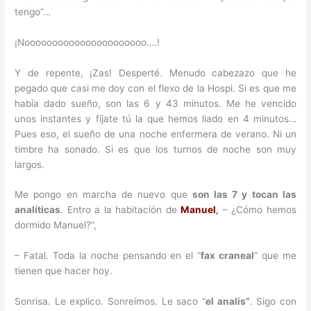
tengo”…
¡Noooooooooooooooooooooo….!
Y de repente, ¡Zas! Desperté. Menudo cabezazo que he
pegado que casi me doy con el flexo de la Hospi. Si es que me
había dado sueño, son las 6 y 43 minutos. Me he vencido
unos instantes y fíjate tú la que hemos liado en 4 minutos…
Pues eso, el sueño de una noche enfermera de verano. Ni un
timbre ha sonado. Si es que los turnos de noche son muy
largos.
Me pongo en marcha de nuevo que
son las 7 y tocan las
analíticas
. Entro a la habitación de
Manuel
,
– ¿Cómo hemos
dormido Manuel?”,
– Fatal. Toda la noche pensando en el “
fax craneal
” que me
tienen que hacer hoy.
Sonrisa. Le explico. Sonreímos. Le saco “
el analis”
. Sigo con