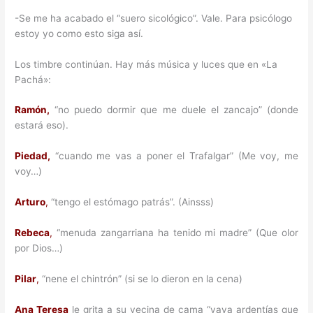
-Se me ha acabado el “suero sicológico”. Vale. Para psicólogo
estoy yo como esto siga así.
Los timbre continúan. Hay más música y luces que en «La
Pachá»:
Ramón,
“no puedo dormir que me duele el zancajo” (donde
estará eso).
Piedad,
“cuando me vas a poner el Trafalgar” (Me voy, me
voy…)
Arturo
,
“tengo el estómago patrás”. (Ainsss)
Rebeca
,
“menuda zangarriana ha tenido mi madre” (Que olor
por Dios…)
Pilar
,
“nene el chintrón” (si se lo dieron en la cena)
Ana Teresa
le grita a su vecina de cama “vaya ardentías que