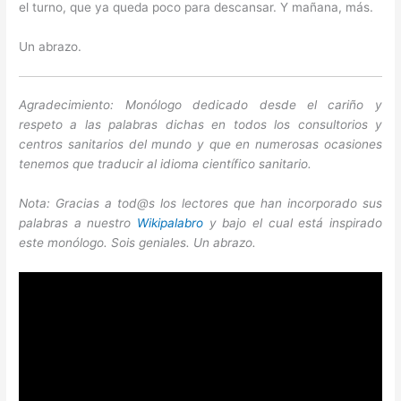
el turno, que ya queda poco para descansar. Y mañana, más.
Un abrazo.
Agradecimiento: Monólogo dedicado desde el cariño y
respeto a las palabras dichas en todos los consultorios y
centros sanitarios del mundo y que en numerosas ocasiones
tenemos que traducir al idioma científico sanitario.
Nota: Gracias a tod@s los lectores que han incorporado sus
palabras a nuestro
Wikipalabro
y bajo el cual está inspirado
este monólogo. Sois geniales. Un abrazo.