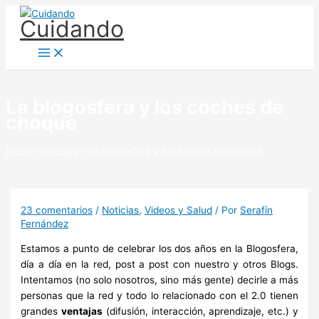
Ir
Cuidando
al
contenido
La blogosfera y los coches de
choque
Inicio
Noticias
La blogosfera y los coches de choque
23 comentarios
/
Noticias
,
Videos y Salud
/ Por
Serafín
Fernández
Estamos a punto de celebrar los dos años en la Blogosfera,
día a día en la red, post a post con nuestro y otros Blogs.
Intentamos (no solo nosotros, sino más gente) decirle a más
personas que la red y todo lo relacionado con el 2.0 tienen
grandes
ventajas
(difusión, interacción, aprendizaje, etc.) y