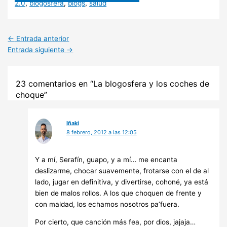
WhatsApp
Telegram
Facebook
X
LinkedIn
Email
2.0
,
blogosfera
,
blogs
,
salud
(Twitter)
←
Entrada anterior
Entrada siguiente
→
23 comentarios en “La blogosfera y los coches de
choque”
Iñaki
8 febrero, 2012 a las 12:05
Y a mí, Serafín, guapo, y a mí… me encanta
deslizarme, chocar suavemente, frotarse con el de al
lado, jugar en definitiva, y divertirse, cohoné, ya está
bien de malos rollos. A los que choquen de frente y
con maldad, los echamos nosotros pa’fuera.
Por cierto, que canción más fea, por dios, jajaja…