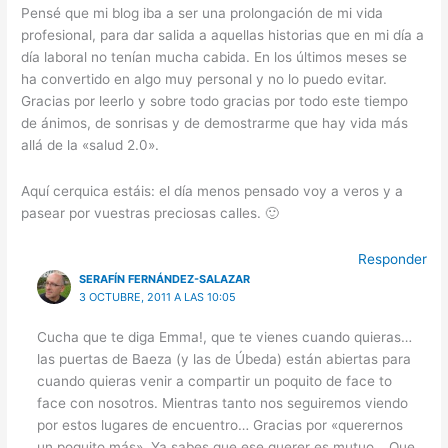
Pensé que mi blog iba a ser una prolongación de mi vida
profesional, para dar salida a aquellas historias que en mi día a
día laboral no tenían mucha cabida. En los últimos meses se
ha convertido en algo muy personal y no lo puedo evitar.
Gracias por leerlo y sobre todo gracias por todo este tiempo
de ánimos, de sonrisas y de demostrarme que hay vida más
allá de la «salud 2.0».
Aquí cerquica estáis: el día menos pensado voy a veros y a
pasear por vuestras preciosas calles. 🙂
Responder
SERAFÍN FERNÁNDEZ-SALAZAR
3 OCTUBRE, 2011 A LAS 10:05
Cucha que te diga Emma!, que te vienes cuando quieras…
las puertas de Baeza (y las de Úbeda) están abiertas para
cuando quieras venir a compartir un poquito de face to
face con nosotros. Mientras tanto nos seguiremos viendo
por estos lugares de encuentro… Gracias por «querernos
un poquito más». Ya sabes que ese querer es mutuo… Que