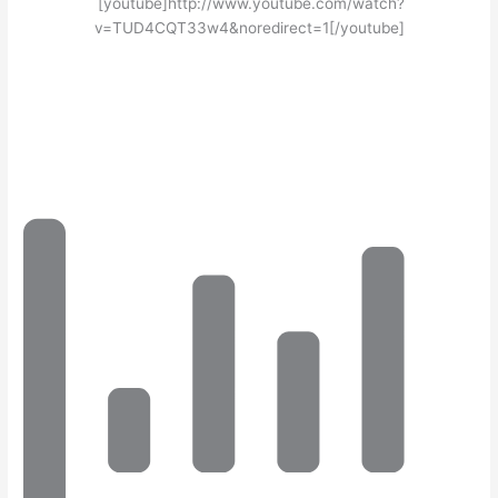
[youtube]http://www.youtube.com/watch?
v=TUD4CQT33w4&noredirect=1[/youtube]