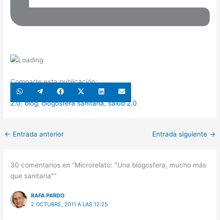
Comparte esta publicación:
Compartir
Compartir
Compartir
Compartir
Compartir
Compartir
en
en
en
en
en
en
WhatsApp
Telegram
Facebook
X
LinkedIn
Email
2.0
,
blog
,
blogosfera sanitaria
,
salud 2.0
(Twitter)
←
Entrada anterior
Entrada siguiente
→
30 comentarios en “Microrelato: "Una blogosfera, mucho más
que sanitaria"”
RAFA PARDO
2 OCTUBRE, 2011 A LAS 12:25