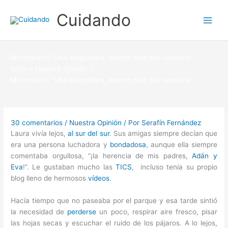
Ir
Cuidando
al
contenido
Microrelato: "Una blogosfera, mucho más que sanitaria"
Inicio
Nuestra Opinión
Microrelato: "Una blogosfera, mucho más que sanitaria"
30 comentarios
/
Nuestra Opinión
/ Por
Serafín Fernández
Laura vivía lejos,
al sur del sur
. Sus amigas siempre decían que
era una persona luchadora y
bondadosa
, aunque ella siempre
comentaba orgullosa, “¡la herencia de mis padres,
Adán y
Eva
!”. Le gustaban mucho las
TICS
, incluso tenía su propio
blog lleno de hermosos
vídeos
.
Hacía tiempo que no paseaba por el parque y esa tarde sintió
la necesidad de
perderse
un poco, respirar aire fresco, pisar
las hojas secas y escuchar el ruido de los pájaros. A lo lejos,