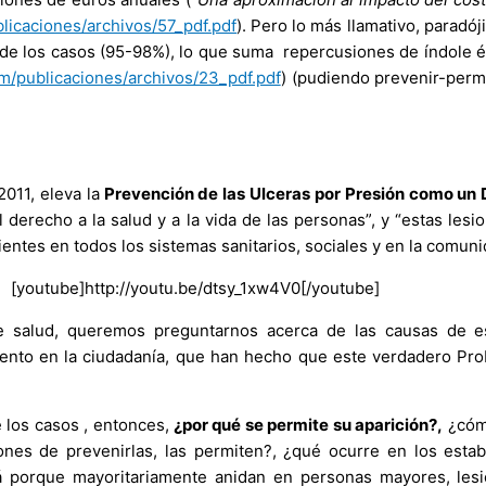
icaciones/archivos/57_pdf.pdf
). Pero lo más llamativo, paradó
 de los casos (95-98%), lo que suma repercusiones de índole éti
/publicaciones/archivos/23_pdf.pdf
) (pudiendo prevenir-perm
2011, eleva la
Prevención de las Ulceras por Presión como un
l derecho a la salud y a la vida de las personas”, y “estas l
ntes en todos los sistemas sanitarios, sociales y en la comuni
[youtube]http://youtu.be/dtsy_1xw4V0[/youtube]
e salud, queremos preguntarnos acerca de las causas de es
iento en la ciudadanía, que han hecho que este verdadero Pro
e los casos , entonces,
¿por qué se permite su aparición?,
¿cómo
ones de prevenirlas, las permiten?, ¿qué ocurre en los estab
rá porque mayoritariamente anidan en personas mayores, les