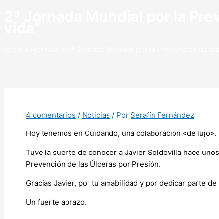
2ª Jornada Mundial por la Prev
vida”
Inicio
Noticias
2ª Jornada Mundial por la Prevención de las
4 comentarios
/
Noticias
/ Por
Serafín Fernández
Hoy tenemos en Cuidando, una colaboración «de lujo».
Tuve la suerte de conocer a Javier Soldevilla hace unos
Prevención de las Úlceras por Presión.
Gracias Javier, por tu amabilidad y por dedicar parte de 
Un fuerte abrazo.