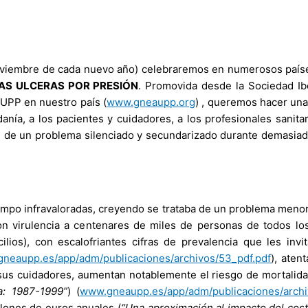
viembre de cada nuevo año) celebraremos en numerosos países
LAS ULCERAS POR PRESIÓN
. Promovida desde la Sociedad Ib
UPP en nuestro país (
www.gneaupp.org
) , queremos hacer una 
danía, a los pacientes y cuidadores, a los profesionales sanitar
d de un problema silenciado y secundarizado durante demasiad
empo infravaloradas, creyendo se trataba de un problema menor 
n virulencia a centenares de miles de personas de todos los 
ilios), con escalofriantes cifras de prevalencia que les invi
neaupp.es/app/adm/publicaciones/archivos/53_pdf.pdf
), aten
us cuidadores, aumentan notablemente el riesgo de mortalida
a: 1987-1999”
) (
www.gneaupp.es/app/adm/publicaciones/archi
llones de euros anuales (
“Una aproximación al impacto del cost