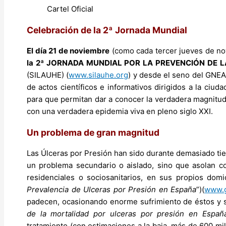
Cartel Oficial
Celebración de la 2ª Jornada Mundial
El día 21 de noviembre
(como cada tercer jueves de no
la 2ª JORNADA MUNDIAL POR LA PREVENCIÓN DE 
(SILAUHE) (
www.silauhe.org
) y desde el seno del GNEA
de actos científicos e informativos dirigidos a la ciuda
para que permitan dar a conocer la verdadera magnitu
con una verdadera epidemia viva en pleno siglo XXI.
Un problema de gran magnitud
Las Úlceras por Presión han sido durante demasiado ti
un problema secundario o aislado, sino que asolan co
residenciales o sociosanitarios, en sus propios domic
Prevalencia de Ulceras por Presión en España
”)(
www.g
padecen, ocasionando enorme sufrimiento de éstos y s
de la mortalidad por ulceras por presión en Españ
tratamiento (con estimaciones a la baja, más de 600 mi