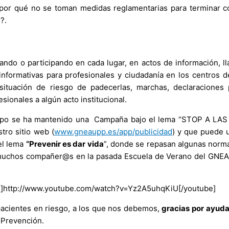
¿por qué no se toman medidas reglamentarias para terminar co
?.
ando o participando en cada lugar, en actos de información, l
nformativas para profesionales y ciudadanía en los centros de
ituación de riesgo de padecerlas, marchas, declaraciones p
ionales a algún acto institucional.
rupo se ha mantenido una Campaña bajo el lema “STOP A L
tro sitio web (
www.gneaupp.es/app/publicidad
) y que puede u
el lema
“Prevenir es dar vida
”, donde se repasan algunas norm
de muchos compañer@s en la pasada Escuela de Verano del GN
e]http://www.youtube.com/watch?v=Yz2A5uhqKiU[/youtube]
acientes en riesgo, a los que nos debemos,
gracias por ayuda
 Prevención.