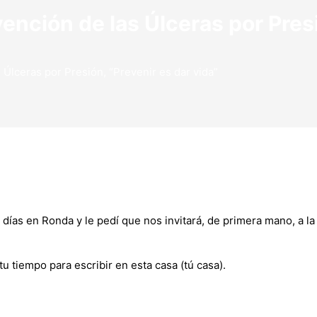
ención de las Úlceras por Presi
 Úlceras por Presión, “Prevenir es dar vida”
 días en Ronda y le pedí que nos invitará, de primera mano, a la
tu tiempo para escribir en esta casa (tú casa).