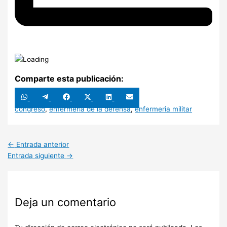
Comparte esta publicación:
Compartir
Compartir
Compartir
Compartir
Compartir
Compartir
en
en
en
en
en
en
WhatsApp
Telegram
Facebook
X
LinkedIn
Email
congreso
,
enfermeria de la defensa
,
enfermeria militar
(Twitter)
←
Entrada anterior
Entrada siguiente
→
Deja un comentario