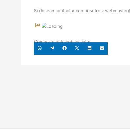
Si desean contactar con nosotros: webmaste
Comparte esta publicación:
Compartir
Compartir
Compartir
Compartir
Compartir
Compartir
en
en
en
en
en
en
WhatsApp
Telegram
Facebook
X
LinkedIn
Email
(Twitter)