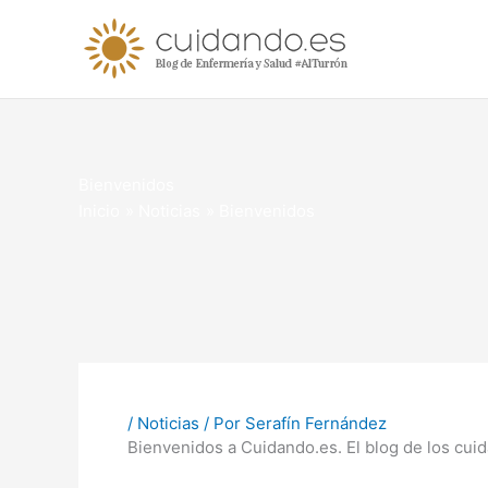
Ir
al
contenido
Bienvenidos
Inicio
Noticias
Bienvenidos
/
Noticias
/ Por
Serafín Fernández
Bienvenidos a Cuidando.es. El blog de los cui