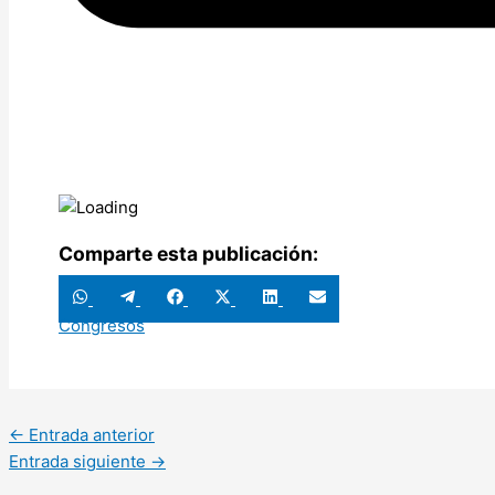
Comparte esta publicación:
Compartir
Compartir
Compartir
Compartir
Compartir
Compartir
en
en
en
en
en
en
Congresos
WhatsApp
Telegram
Facebook
X
LinkedIn
Email
(Twitter)
←
Entrada anterior
Entrada siguiente
→