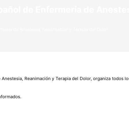
pañol de Enfermería de Aneste
mería de Anestesia, Reanimación y Terapia del Dolor
 Anestesia, Reanimación y Terapia del Dolor, organiza todos l
nformados.