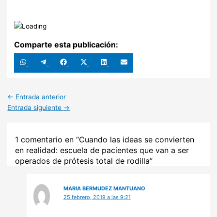
Comparte esta publicación:
Compartir
Compartir
Compartir
Compartir
Compartir
Compartir
en
en
en
en
en
en
WhatsApp
Telegram
Facebook
X
LinkedIn
Email
(Twitter)
←
Entrada anterior
Entrada siguiente
→
1 comentario en “Cuando las ideas se convierten
en realidad: escuela de pacientes que van a ser
operados de prótesis total de rodilla”
MARIA BERMUDEZ MANTUANO
25 febrero, 2019 a las 9:21