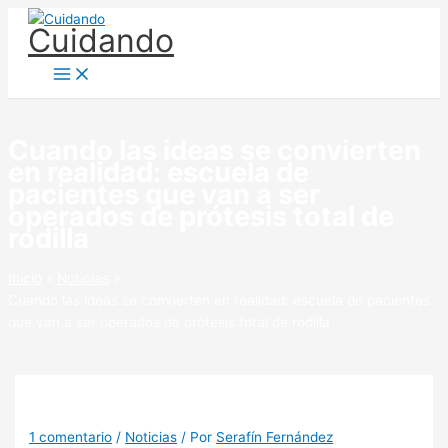
Ir
Cuidando
al
contenido
Cuando las ideas se convierten
en realidad: escuela de
pacientes que van a ser
operados de prótesis total de
rodilla
Inicio
Noticias
Cuando las ideas se convierten en realidad: escuela de pacientes
que van a ser operados de prótesis total de rodilla
1 comentario
/
Noticias
/ Por
Serafín Fernández