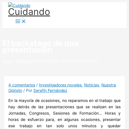
Ir
Cuidando
al
contenido
El backstage de una
presentación
Inicio
Noticias
El backstage de una presentación
4 comentarios
/
Investigadores noveles
,
Noticias
,
Nuestra
Opinión
/ Por
Serafín Fernández
En la mayoría de ocasiones, no reparamos en el trabajo que
hay detrás de las presentaciones que se realizan en las
Jornadas, Congresos, Sesiones de Formación… Horas y
horas de esfuerzo para, en algunas ocasiones, presentar
ese trabajo en tan solo unos minutos y quedar