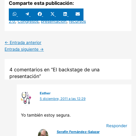
Comparte esta publicación:
Compartir
Compartir
Compartir
Compartir
Compartir
Compartir
en
en
en
en
en
en
WhatsApp
Telegram
Facebook
X
LinkedIn
Email
2.0
,
Congresos
,
presentacion
,
recursos
(Twitter)
←
Entrada anterior
Entrada siguiente
→
4 comentarios en “El backstage de una
presentación”
Esther
5 diciembre, 2011 a las 12:29
Yo también estoy segura.
Responder
Serafín Fernández-Salazar