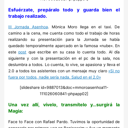
Esfuérzate, prepáralo todo y guarda bien el
trabajo realizado.
III Jornada Asenhoa
. Mònica Moro llega en el taxi. De
camino a la cena, me cuenta como todo el trabajo de horas
realizando su presentación para la Jornada se había
quedado temporalmente aparcado en la famosa «nube». En
este
post
que escribe en su casa lo cuenta todo. Al día
siguiente y con la presentación en el pc de la sala, nos
deslumbra a todos. Lo cuenta, lo vive, se apasiona y lleva el
2.0 a todos los asistentes con un mensaje muy claro
«Si no
fuera por todos, nadie sería nada. Salud en el 2.0»
[slideshare id=9887013&doc=mmoroasenhoa11-
111026060841-phpapp02]
Una vez allí, vívelo, transmítelo y…surgirá la
Magia:
Face to Face con Rafael Pardo. Tuvimos la oportunidad de
conocerlo por primera vez en Benicassim y fue un momento