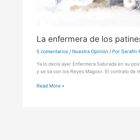
La enfermera de los patine
5 comentarios
/
Nuestra Opinión
/ Por
Serafín
Ya lo decía ayer Enfermera Saturada en su post
y se va con los Reyes Magos». El contrato de m
La
Read More »
enfermera
de
los
patines
rojos