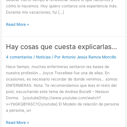
cómo lo hacemos. Hoy quiero contaros una experiencia más.
Durante mis vacaciones, fui […]
Mírame
Read More »
a
los
ojos!
Hay cosas que cuesta explicarlas…
4 comentarios
/
Noticias
/ Por
Antonio Jesús Ramos Morcillo
Hace tiempo, muchas enfermeras sentaron las bases de
nuestra profesión… Joyce Travelbee fue una de ellas. En
ocasiones, es necesario recordar de donde venimos… somos
ENFERMERAS. Nota: Te recomendamos que leas el resto del
post, escuchando este tema de Andrea Bocelli – Nessun
Dorma. [youtube]http://www.youtube.com/watch?
v=YbGKQ8YASCY[/youtube] El Modelo de relación de persona
a persona, un
Hay
Read More »