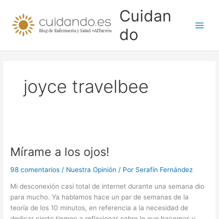
Ir
Cuidan
al
contenido
do
joyce travelbee
Mírame a los ojos!
98 comentarios
/
Nuestra Opinión
/ Por
Serafín Fernández
Mi desconexión casi total de internet durante una semana dio
para mucho. Ya hablamos hace un par de semanas de la
teoría de los 10 minutos, en referencia a la necesidad de
dedicar cierto tiempo a reflexionar sobre lo que hacemos y