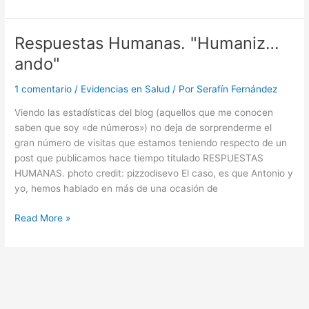
cosas
que
cuesta
Respuestas Humanas. "Humaniz…
explicarlas…
ando"
1 comentario
/
Evidencias en Salud
/ Por
Serafín Fernández
Viendo las estadísticas del blog (aquellos que me conocen
saben que soy «de números») no deja de sorprenderme el
gran número de visitas que estamos teniendo respecto de un
post que publicamos hace tiempo titulado RESPUESTAS
HUMANAS. photo credit: pizzodisevo El caso, es que Antonio y
yo, hemos hablado en más de una ocasión de
Respuestas
Read More »
Humanas.
"Humaniz…
ando"