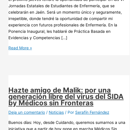
Jornadas Estatales de Estudiantes de Enfermería, que se
celebrarán en Jaén. Será un momento único y seguramente,
irrepetible, donde tendré la oportunidad de compartir mi
experiencia con futuros profesionales de Enfermería. En la
Ponencia Inaugural, les hablaré de Práctica Basada en
Evidencias y Competencias […]
¿Que
Read More »
consejos
le
darías
a
un
alumno
Hazte amigo de Malik: por una
de
generación libre del virus del SIDA
Enfermería?
by Médicos sin Fronteras
Deja un comentario
/
Noticias
/ Por
Serafín Fernández
Buenos días: Hoy, desde Cuidando, queremos sumarnos a una
iniciativa que a partir de hoy pone en marcha Médicos Sin