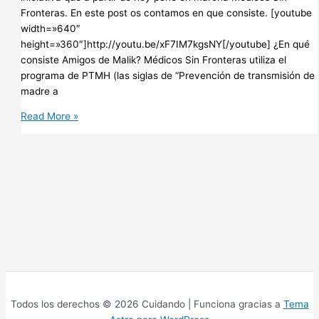
Fronteras. En este post os contamos en que consiste. [youtube
width=»640″
height=»360″]http://youtu.be/xF7IM7kgsNY[/youtube] ¿En qué
consiste Amigos de Malik? Médicos Sin Fronteras utiliza el
programa de PTMH (las siglas de “Prevención de transmisión de
madre a
Hazte
Read More »
amigo
de
Malik:
por
una
generación
libre
del
virus
del
SIDA
by
Todos los derechos © 2026 Cuidando | Funciona gracias a
Tema