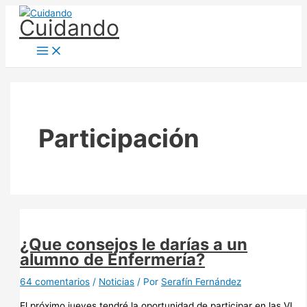
Ir
Cuidando
al
contenido
Participación
¿Que consejos le darías a un
alumno de Enfermería?
64 comentarios
/
Noticias
/ Por
Serafín Fernández
El próximo jueves tendré la oportunidad de participar en las VI