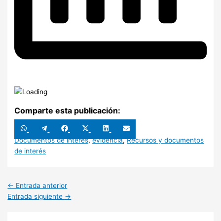
Comparte esta publicación:
Compartir
Compartir
Compartir
Compartir
Compartir
Compartir
en
en
en
en
en
en
WhatsApp
Telegram
Facebook
X
LinkedIn
Email
Documentos de interés
,
evidencia
,
Recursos y documentos
(Twitter)
de interés
←
Entrada anterior
Entrada siguiente
→