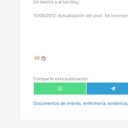
Un besico y al turrón¡¡¡
10/09/2012: Actualización del post. Se incorpo
Comparte esta publicación:
Compartir
Compar
en
en
WhatsApp
Telegr
Documentos de interés
,
enfermería
,
evidencia