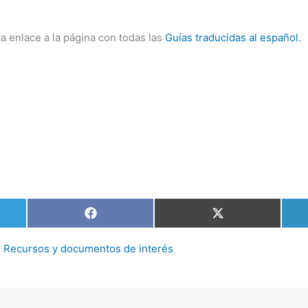
ra enlace a la página con todas las
Guías traducidas al español.
tir
Compartir
Compartir
en
en
am
Facebook
X
(Twitter)
,
Recursos y documentos de interés