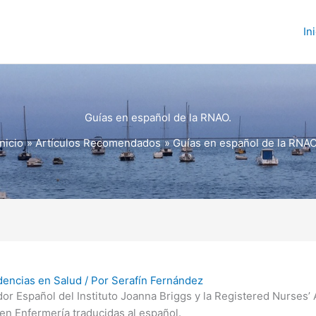
In
Guías en español de la RNAO.
Inicio
Artículos Recomendados
Guías en español de la RNAO
dencias en Salud
/ Por
Serafín Fernández
or Español del Instituto Joanna Briggs y la Registered Nurses’
en Enfermería traducidas al español.