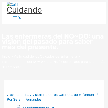
Ir
Cuidando
al
contenido
Las enfermeras del NO~DO: una
visión del pasado para saber
más del presente.
Inicio
Visibilidad de los Cuidados de Enfermería
Las enfermeras del NO~DO: una visión del pasado para saber más
del presente.
7 comentarios
/
Visibilidad de los Cuidados de Enfermería
/
Por
Serafín Fernández