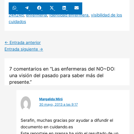
Compartir
Compartir
Compartir
Compartir
Compartir
Compartir
en
en
en
en
en
en
WhatsApp
Telegram
Facebook
X
LinkedIn
Email
24h24p
,
enfermería
,
Identidad enfermera
,
visibilidad de los
(Twitter)
cuidados
←
Entrada anterior
Entrada siguiente
→
7 comentarios en “Las enfermeras del NO~DO:
una visión del pasado para saber más del
presente.”
Margalida Miró
30 mayo, 2013 a las 9:17
Serafin, muchas gracias por ayudar a difundir el
documento en cuidando.es
Este reportaje en prensa ha sido el resultado de un