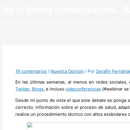
No lo llames humanización… l
Inicio
Nuestra Opinión
No lo llames humanización… llámalo
19 comentarios
/
Nuestra Opinión
/ Por
Serafín Fernánd
En las últimas semanas, al menos en redes sociales, 
Twitter
,
Blogs
, e incluso
videconferencias
(#webinar se 
Desde mi punto de vista el que este debate se ponga s
correcto; información sobre el proceso de salud, adap
realice un procedimiento técnico con altos estándares d