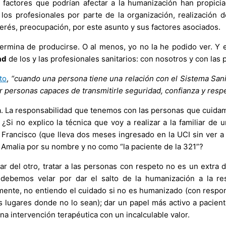
 factores que podrían afectar a la humanización han propici
 los profesionales por parte de la organización, realización d
erés, preocupación, por este asunto y sus factores asociados.
ermina de producirse. O al menos, yo no la he podido ver. Y 
ad
de los y las profesionales sanitarios: con nosotros y con la
to
,
“cuando una persona tiene una relación con el Sistema Sani
r personas capaces de transmitirle seguridad, confianza y resp
tra. La responsabilidad que tenemos con las personas que cuida
Si no explico la técnica que voy a realizar a la familiar de u
 Francisco (que lleva dos meses ingresado en la UCI sin ver 
a Amalia por su nombre y no como “la paciente de la 321”?
 del otro, tratar a las personas con respeto no es un extra de
debemos velar por dar el salto de la humanización a la re
mente, no entiendo el cuidado si no es humanizado (con respo
 lugares donde no lo sean); dar un papel más activo a pacien
na intervención terapéutica con un incalculable valor.