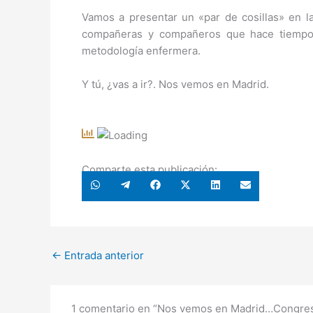
Vamos a presentar un «par de cosillas» en 
compañeras y compañeros que hace tiempo 
metodología enfermera.
Y tú, ¿vas a ir?. Nos vemos en Madrid.
Comparte esta publicación:
Compartir
Compartir
Compartir
Compartir
Compartir
Compartir
en
en
en
en
en
en
WhatsApp
Telegram
Facebook
X
LinkedIn
Email
(Twitter)
←
Entrada anterior
1 comentario en “Nos vemos en Madrid…Congr