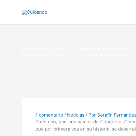
Ir
al
contenido
Nos vemos en Madrid…Congreso AENTDE/NANDA I
Inicio
Noticias
Nos vemos en Madrid…Congreso 
1 comentario
/
Noticias
/ Por
Serafín Fernánde
Pues eso, que nos vamos de Congreso. Como 
que por primera vez en su historia, se desarro