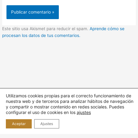
Este sitio usa Akismet para reducir el spam.
Aprende cómo se
procesan los datos de tus comentarios.
Utilizamos cookies propias para el correcto funcionamiento de
nuestra web y de terceros para analizar hábitos de navegación
Todos los derechos © 2026 Cuidando | Funciona gracias a
y compartir o mostrar contenido en redes sociales. Puedes
Tema
configurar el uso de cookies en los
ajustes
Astra para WordPress
Aceptar
Ajustes