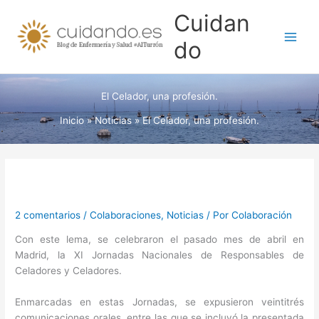
Ir
Cuidan
al
contenido
do
El Celador, una profesión.
Inicio
Noticias
El Celador, una profesión.
2 comentarios
/
Colaboraciones
,
Noticias
/ Por
Colaboración
Con este lema, se celebraron el pasado mes de abril en
Madrid, la XI Jornadas Nacionales de Responsables de
Celadores y Celadores.
Enmarcadas en estas Jornadas, se expusieron veintitrés
comunicaciones orales, entre las que se incluyó la presentada