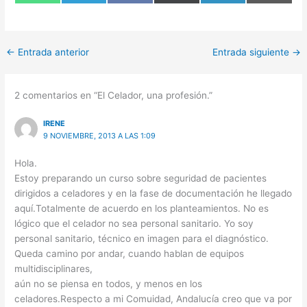
en
en
en
en
en
en
WhatsApp
Telegram
Facebook
X
LinkedIn
Email
(Twitter)
←
Entrada anterior
Entrada siguiente
→
2 comentarios en “El Celador, una profesión.”
IRENE
9 NOVIEMBRE, 2013 A LAS 1:09
Hola.
Estoy preparando un curso sobre seguridad de pacientes
dirigidos a celadores y en la fase de documentación he llegado
aquí.Totalmente de acuerdo en los planteamientos. No es
lógico que el celador no sea personal sanitario. Yo soy
personal sanitario, técnico en imagen para el diagnóstico.
Queda camino por andar, cuando hablan de equipos
multidisciplinares,
aún no se piensa en todos, y menos en los
celadores.Respecto a mi Comuidad, Andalucía creo que va por