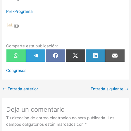
Pre-Programa
Comparte esta publicación:
Compartir
Compartir
Compartir
Compartir
Compartir
Compart
en
en
en
en
en
en
WhatsApp
Telegram
Facebook
X
LinkedIn
Email
(Twitter)
Congresos
←
Entrada anterior
Entrada siguiente
→
Deja un comentario
Tu dirección de correo electrónico no será publicada.
Los
campos obligatorios están marcados con
*