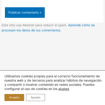
Este sitio usa Akismet para reducir el spam.
Aprende cómo se
procesan los datos de tus comentarios.
Utilizamos cookies propias para el correcto funcionamiento de
nuestra web y de terceros para analizar hábitos de navegación
Todos los derechos © 2026 Cuidando | Funciona gracias a
y compartir o mostrar contenido en redes sociales. Puedes
Tema
configurar el uso de cookies en los
ajustes
Astra para WordPress
Aceptar
Ajustes