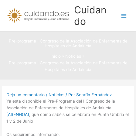
Ir
Cuidan
al
contenido
do
Pre-programa I Congreso de la Asociación de Enfermeras de
Hospitales de Andalucía
Inicio
Noticias
Pre-programa I Congreso de la Asociación de Enfermeras de
Hospitales de Andalucía
Deja un comentario
/
Noticias
/ Por
Serafín Fernández
Ya esta disponible el Pre-Programa del I Congreso de la
Asociación de Enfermeras de Hospitales de Andalucía
(ASENHOA)
, que como sabéis se celebrará en Punta Umbría el
1 y 2 de Junio
Os seguiremos informando.