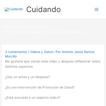
Ir
Cuidando
al
contenido
Primer vídeo del Videoforum
Inicio
Videos y Salud
Primer vídeo del Videoforum
3 comentarios
/
Videos y Salud
/ Por
Antonio Jesús Ramos
Morcillo
Me gustaría que vierais éste vídeo y despues reflexionar sobre
distintos aspectos:
¿Hay un antes y un despues?
¿Es una intervención de Promoción de Salud?
¿Está asociada a un aspecto lúdico?