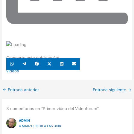
Comparte esta publicación:
Compartir
Compartir
Compartir
Compartir
Compartir
Compartir
en
en
en
en
en
en
WhatsApp
Telegram
Facebook
X
LinkedIn
Email
vídeos
(Twitter)
←
Entrada anterior
Entrada siguiente
→
3 comentarios en “Primer vídeo del Videoforum”
ADMIN
4 MARZO, 2010 A LAS 3:08