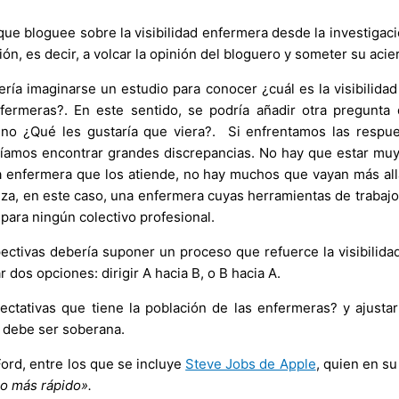
ue bloguee sobre la visibilidad enfermera desde la investigació
ión, es decir, a volcar la opinión del bloguero y someter su acier
ería imaginarse un estudio para conocer ¿cuál es la visibilidad
ermeras?. En este sentido, se podría añadir otra pregunta 
 no ¿Qué les gustaría que viera?. Si enfrentamos las respu
íamos encontrar grandes discrepancias. No hay que estar muy 
 enfermera que los atiende, no hay muchos que vayan más allá
liza, en este caso, una enfermera cuyas herramientas de trabajo
ara ningún colectivo profesional.
ctivas debería suponer un proceso que refuerce la visibilidad
 dos opciones: dirigir A hacia B, o B hacia A.
ectativas que tiene la población de las enfermeras? y ajusta
n debe ser soberana.
ord, entre los que se incluye
Steve Jobs de Apple
, quien en s
lo más rápido».