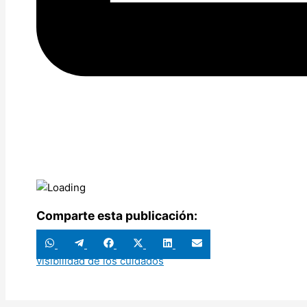
Comparte esta publicación:
Compartir
Compartir
Compartir
Compartir
Compartir
Compartir
en
en
en
en
en
en
visibilidad de los cuidados
WhatsApp
Telegram
Facebook
X
LinkedIn
Email
(Twitter)