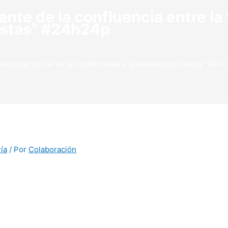
te de la confluencia entre la v
éstas" #24h24p
isibilidad social de las enfermeras y la deseada por éstas" #24
ía
/ Por
Colaboración