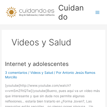
Ir
Cuidan
al
contenido
do
Videos y Salud
Internet y adolescentes
3 comentarios
/
Videos y Salud
/ Por
Antonio Jesús Ramos
Morcillo
[youtube]http://www.youtube.com/watch?
v=vmSmZfItQTw[/youtube]Bueno, pues aqui va un video más
que interesante y que sin duda nos permite algunas
relfexiones… estaría bien tratarlo en ¿Forma Joven?, Las
preguntas están servidas… no pienso poner ninguna… Un