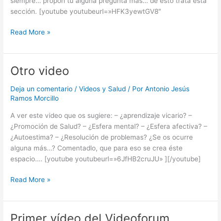
siempre… propon tu alguna pregunta más… de esto trata ésta
sección. [youtube youtubeurl=»HFK3yewtGV8″
Nuevo
Read More »
video
para
el
Otro video
video
forum
Deja un comentario
/
Videos y Salud
/ Por
Antonio Jesús
Ramos Morcillo
A ver este video que os sugiere: – ¿aprendizaje vicario? –
¿Promoción de Salud? – ¿Esfera mental? – ¿Esfera afectiva? –
¿Autoestima? – ¿Resolución de problemas? ¿Se os ocurre
alguna más…? Comentadlo, que para eso se crea éste
espacio…. [youtube youtubeurl=»6JfHB2cruJU» ][/youtube]
Otro
Read More »
video
Primer vídeo del Videoforum