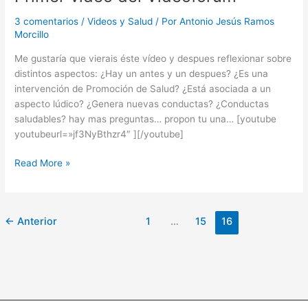
3 comentarios
/
Videos y Salud
/ Por
Antonio Jesús Ramos
Morcillo
Me gustaría que vierais éste vídeo y despues reflexionar sobre
distintos aspectos: ¿Hay un antes y un despues? ¿Es una
intervención de Promoción de Salud? ¿Está asociada a un
aspecto lúdico? ¿Genera nuevas conductas? ¿Conductas
saludables? hay mas preguntas… propon tu una… [youtube
youtubeurl=»jf3NyBthzr4″ ][/youtube]
Primer
Read More »
vídeo
del
Videoforum
←
Anterior
1
…
15
16