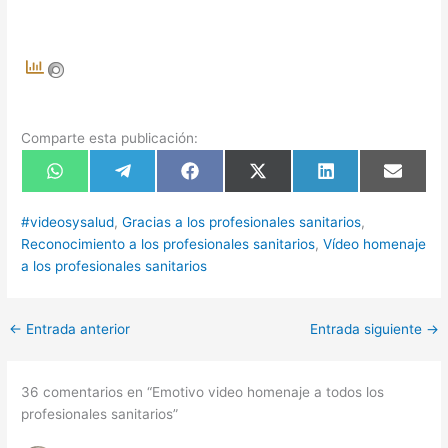
Comparte esta publicación:
Compartir
Compartir
Compartir
Compartir
Compartir
Compart
en
en
en
en
en
en
WhatsApp
Telegram
Facebook
X
LinkedIn
Email
(Twitter)
#videosysalud
,
Gracias a los profesionales sanitarios
,
Reconocimiento a los profesionales sanitarios
,
Vídeo homenaje
a los profesionales sanitarios
←
Entrada anterior
Entrada siguiente
→
36 comentarios en “Emotivo video homenaje a todos los
profesionales sanitarios”