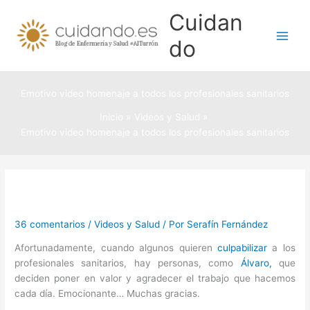
Ir
Cuidan
al
contenido
do
Emotivo video homenaje a todos los profesionales sanitarios
Inicio
Videos y Salud
Emotivo video homenaje a todos los profesionales sanitarios
36 comentarios
/
Videos y Salud
/ Por
Serafín Fernández
Afortunadamente, cuando algunos quieren
culpabilizar
a los
profesionales sanitarios, hay personas, como
Álvaro,
que
deciden poner en valor y agradecer el trabajo que hacemos
cada día. Emocionante… Muchas gracias.