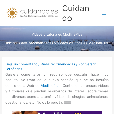
Ir
Cuidan
al
contenido
do
Vídeos y tutoriales MedlinePlus
Inicio
Webs recomendadas
Vídeos y tutoriales MedlinePlus
Deja un comentario
/
Webs recomendadas
/ Por
Serafín
Fernández
Quisiera comentaros un recurso que descubrí hace muy
poquito. Se trata de la nueva sección que se ha incluído
dentro de la Web de
MedlinePlus.
Contiene numerosos vídeos
y tutoriales que pueden resultarnos de interés, sobre temas
tan diversos como anatomía, vídeos de cirugías, animaciones,
cuestionarios, etc. No os lo perdáis !!!!!!!