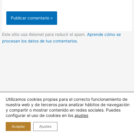
Este sitio usa Akismet para reducir el spam.
Aprende cómo se
procesan los datos de tus comentarios.
Utilizamos cookies propias para el correcto funcionamiento de
nuestra web y de terceros para analizar hábitos de navegación
Todos los derechos © 2026 Cuidando | Funciona gracias a
y compartir o mostrar contenido en redes sociales. Puedes
Tema
configurar el uso de cookies en los
ajustes
Astra para WordPress
Aceptar
Ajustes