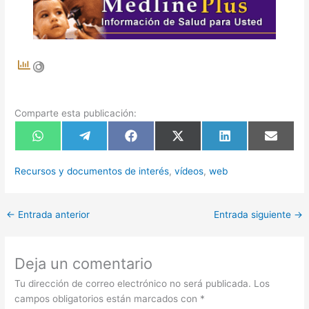
Comparte esta publicación:
Compartir
Compartir
Compartir
Compartir
Compartir
Compart
en
en
en
en
en
en
WhatsApp
Telegram
Facebook
X
LinkedIn
Email
(Twitter)
Recursos y documentos de interés
,
vídeos
,
web
←
Entrada anterior
Entrada siguiente
→
Deja un comentario
Tu dirección de correo electrónico no será publicada.
Los
campos obligatorios están marcados con
*