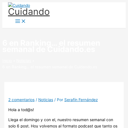
Ir
Cuidando
al
contenido
6 en Ranking… el resumen
semanal de Cuidando.es
Inicio
Noticias
6 en Ranking… el resumen semanal de Cuidando.es
2 comentarios
/
Noticias
/ Por
Serafín Fernández
Hola a tod@s!
Llega el domingo y con el, nuestro resumen semanal con
solo 6 post. Hoy volvemos al formato podcast que tanto os