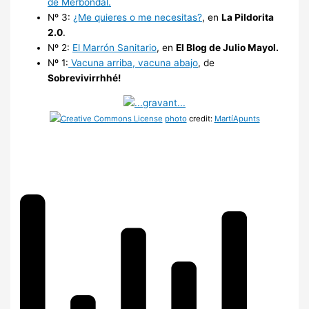
de Merbondal.
Nº 3:
¿Me quieres o me necesitas?
, en
La Pildorita
2.0
.
Nº 2:
El Marrón Sanitario
, en
El Blog de Julio Mayol.
Nº 1:
Vacuna arriba, vacuna abajo
, de
Sobrevivirrhhé!
photo
credit:
MartíApunts