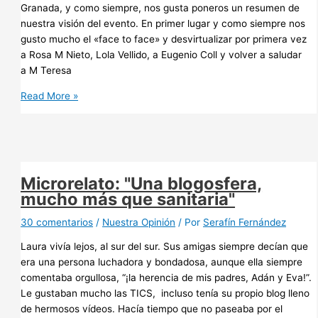
Granada, y como siempre, nos gusta poneros un resumen de
nuestra visión del evento. En primer lugar y como siempre nos
gusto mucho el «face to face» y desvirtualizar por primera vez
a Rosa M Nieto, Lola Vellido, a Eugenio Coll y volver a saludar
a M Teresa
Nuestra
Read More »
visión
de…
#Salu20
Granada
Microrelato: "Una blogosfera,
mucho más que sanitaria"
30 comentarios
/
Nuestra Opinión
/ Por
Serafín Fernández
Laura vivía lejos, al sur del sur. Sus amigas siempre decían que
era una persona luchadora y bondadosa, aunque ella siempre
comentaba orgullosa, “¡la herencia de mis padres, Adán y Eva!”.
Le gustaban mucho las TICS, incluso tenía su propio blog lleno
de hermosos vídeos. Hacía tiempo que no paseaba por el