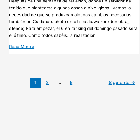
Después de una semanita de reflexión, donde un servidor ha
tenido que plantearse algunas cosas a nivel global, vemos la
necesidad de que se produzcan algunos cambios necesarios
también en Cuidando. photo credit: paula.walker \ (en obra_in
silence) Para empezar, el 6 en ranking del domingo pasado será
el último. Como todos sabéis, la realización
Cambios
Read More »
necesarios…
1
2
…
5
Siguiente
→