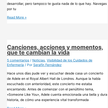
desarrollar, pero tampoco te gusta nada de lo que hay. Navegas
por tu
Cuando
Read More »
un
bloguero
se
queda
sin
Canciones, acciones y momentos,
palabras
que te cambian la vida
5 comentarios
/
Noticias
,
Visibilidad de los Cuidados de
Enfermería
/ Por
Serafín Fernández
Hace unos días pude ver y escuchar desde casa un concierto
de Adele en el Royal Albert Hall de Londres. Aunque la había
escuchado con anterioridad, este concierto me estaba
encantando. Antes de comenzar con el penúltimo tema,
«Someone Like You», Adele cuenta emocionada una bella y dura
historia, de cómo una experiencia vital transformada