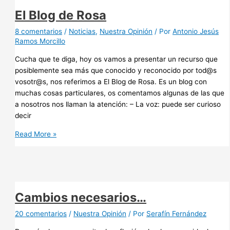
es
El Blog de Rosa
demasiado
efímera
8 comentarios
/
Noticias
,
Nuestra Opinión
/ Por
Antonio Jesús
Ramos Morcillo
#rememberpost
Cucha que te diga, hoy os vamos a presentar un recurso que
posiblemente sea más que conocido y reconocido por tod@s
vosotr@s, nos referimos a El Blog de Rosa. Es un blog con
muchas cosas particulares, os comentamos algunas de las que
a nosotros nos llaman la atención: – La voz: puede ser curioso
decir
El
Read More »
Blog
de
Rosa
Cambios necesarios…
20 comentarios
/
Nuestra Opinión
/ Por
Serafín Fernández