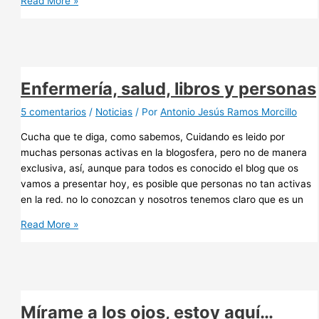
Canciones,
Read More »
acciones
y
momentos,
que
te
Enfermería, salud, libros y personas
cambian
la
5 comentarios
/
Noticias
/ Por
Antonio Jesús Ramos Morcillo
vida
Cucha que te diga, como sabemos, Cuidando es leido por
muchas personas activas en la blogosfera, pero no de manera
exclusiva, así, aunque para todos es conocido el blog que os
vamos a presentar hoy, es posible que personas no tan activas
en la red. no lo conozcan y nosotros tenemos claro que es un
Enfermería,
Read More »
salud,
libros
y
personas
Mírame a los ojos, estoy aquí…