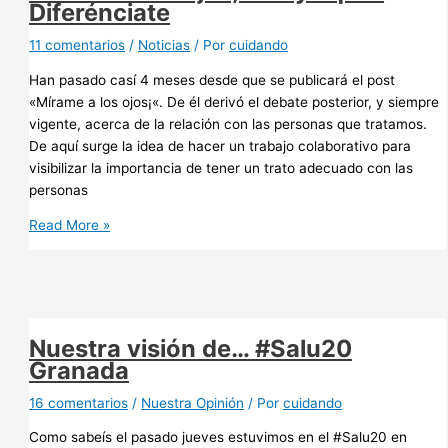
Diferénciate
11 comentarios
/
Noticias
/ Por
cuidando
Han pasado casí 4 meses desde que se publicará el post
«Mírame a los ojos¡«. De él derivó el debate posterior, y siempre
vigente, acerca de la relación con las personas que tratamos.
De aquí surge la idea de hacer un trabajo colaborativo para
visibilizar la importancia de tener un trato adecuado con las
personas
Mírame
Read More »
a
los
ojos,
estoy
aquí…
Nuestra visión de… #Salu20
Diferénciate
Granada
16 comentarios
/
Nuestra Opinión
/ Por
cuidando
Como sabeís el pasado jueves estuvimos en el #Salu20 en