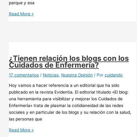
parque y esa
Microrelato:
Read More »
"Una
blogosfera,
mucho
más
que
sanitaria"
¿Tienen relación los blogs con los
Cuidados de Enfermería?
17 comentarios
/
Noticias
,
Nuestra Opinión
/ Por
cuidando
Hoy vamos a hacer referencia a un editorial que ha sido
publicado en la revista Evidentia. El editorial titulado «El blog:
una herramienta para visibilizar y mejorar los Cuidados de
Enfermería» trata de plasmar la cotidianeidad de las redes
sociales y en particular de los blogs y su relación con la salud,
las personas que
¿Tienen
Read More »
relación