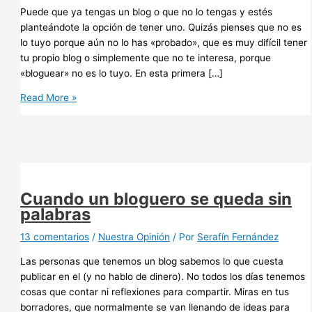
Puede que ya tengas un blog o que no lo tengas y estés
planteándote la opción de tener uno. Quizás pienses que no es
lo tuyo porque aún no lo has «probado», que es muy difícil tener
tu propio blog o simplemente que no te interesa, porque
«bloguear» no es lo tuyo. En esta primera […]
Quiero
Read More »
hacer
un
blog,
¿y
eso
cómo
Cuando un bloguero se queda sin
se
palabras
hace?
(I):
13 comentarios
/
Nuestra Opinión
/ Por
Serafín Fernández
Blogger
Las personas que tenemos un blog sabemos lo que cuesta
publicar en el (y no hablo de dinero). No todos los días tenemos
cosas que contar ni reflexiones para compartir. Miras en tus
borradores, que normalmente se van llenando de ideas para