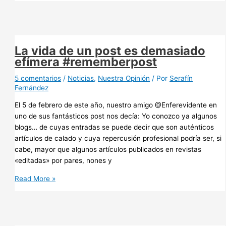
los
blogs
con
los
La vida de un post es demasiado
Cuidados
efímera #rememberpost
de
Enfermería?
5 comentarios
/
Noticias
,
Nuestra Opinión
/ Por
Serafín
Fernández
El 5 de febrero de este año, nuestro amigo @Enferevidente en
uno de sus fantásticos post nos decía: Yo conozco ya algunos
blogs… de cuyas entradas se puede decir que son auténticos
artículos de calado y cuya repercusión profesional podría ser, si
cabe, mayor que algunos artículos publicados en revistas
«editadas» por pares, nones y
La
Read More »
vida
de
un
post