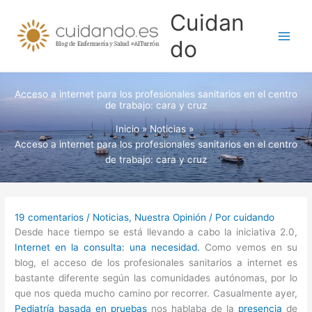
Ir
Cuidan
al
contenido
do
Acceso a internet para los profesionales sanitarios en el centro
de trabajo: cara y cruz
Inicio
Noticias
Acceso a internet para los profesionales sanitarios en el centro
de trabajo: cara y cruz
19 comentarios
/
Noticias
,
Nuestra Opinión
/ Por
cuidando
Desde hace tiempo se está llevando a cabo la iniciativa 2.0,
Internet en la consulta: una necesidad.
Como vemos en su
blog, el acceso de los profesionales sanitarios a internet es
bastante diferente según las comunidades autónomas, por lo
que nos queda mucho camino por recorrer. Casualmente ayer,
Pediatría basada en pruebas
nos hablaba de la
presencia
de