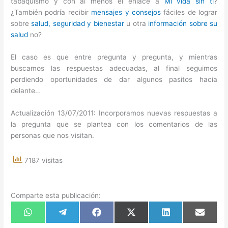
tabaquismo y con al menos el enlace a
Mi vida sin ti
?
¿También podría recibir
mensajes y consejos
fáciles de lograr
sobre
salud, seguridad y bienestar
u otra
información sobre su
salud
no?
El caso es que entre pregunta y pregunta, y mientras
buscamos las respuestas adecuadas, al final seguimos
perdiendo oportunidades de dar algunos pasitos hacia
delante…
Actualización 13/07/2011: Incorporamos nuevas respuestas a
la pregunta que se plantea con los comentarios de las
personas que nos visitan.
7187 visitas
Comparte esta publicación:
Compartir
Compartir
Compartir
Compartir
Compartir
Compart
en
en
en
en
en
en
WhatsApp
Telegram
Facebook
X
LinkedIn
Email