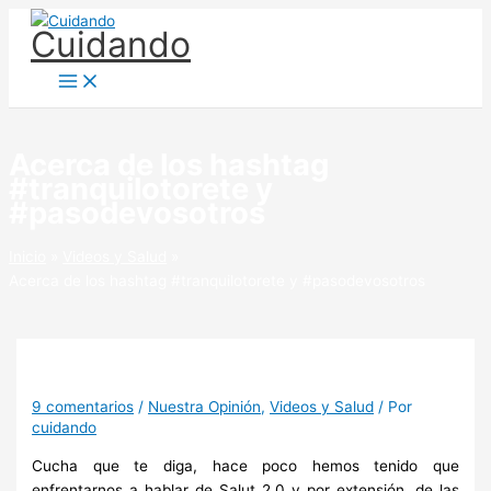
Ir
Cuidando
al
contenido
Acerca de los hashtag
#tranquilotorete y
#pasodevosotros
Inicio
Videos y Salud
Acerca de los hashtag #tranquilotorete y #pasodevosotros
9 comentarios
/
Nuestra Opinión
,
Videos y Salud
/ Por
cuidando
Cucha que te diga, hace poco hemos tenido que
enfrentarnos a hablar de Salut 2.0 y por extensión, de las