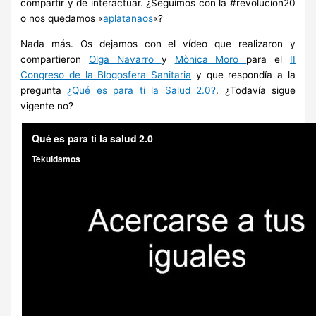
compartir y de interactuar. ¿Seguimos con la #revolucion20
o nos quedamos «
aplatanaos
«?
Nada más. Os dejamos con el vídeo que realizaron y
compartieron
Olga Navarro
y
Mònica Moro
para el
II
Congreso de la Blogosfera Sanitaria
y que respondía a la
pregunta
¿Qué es para ti la Salud 2.0?
. ¿Todavía sigue
vigente no?