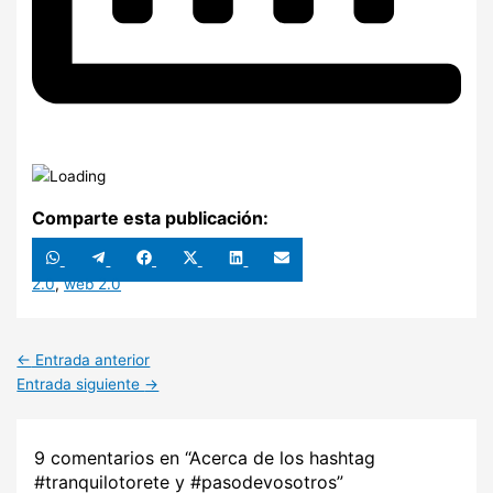
Comparte esta publicación:
Compartir
Compartir
Compartir
Compartir
Compartir
Compartir
en
en
en
en
en
en
WhatsApp
Telegram
Facebook
X
LinkedIn
Email
2.0
,
web 2.0
(Twitter)
←
Entrada anterior
Entrada siguiente
→
9 comentarios en “Acerca de los hashtag
#tranquilotorete y #pasodevosotros”