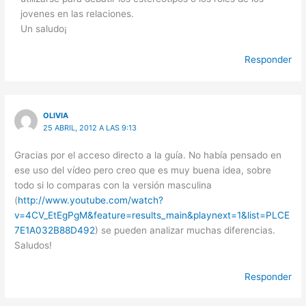
jovenes en las relaciones.
Un saludo¡
Responder
OLIVIA
25 ABRIL, 2012 A LAS 9:13
Gracias por el acceso directo a la guía. No había pensado en
ese uso del vídeo pero creo que es muy buena idea, sobre
todo si lo comparas con la versión masculina
(
http://www.youtube.com/watch?
v=4CV_EtEgPgM&feature=results_main&playnext=1&list=PLCE
7E1A032B88D492
) se pueden analizar muchas diferencias.
Saludos!
Responder