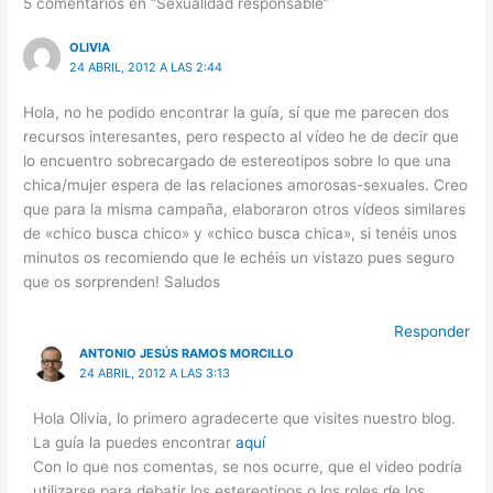
5 comentarios en “Sexualidad responsable”
OLIVIA
24 ABRIL, 2012 A LAS 2:44
Hola, no he podido encontrar la guía, sí que me parecen dos
recursos interesantes, pero respecto al vídeo he de decir que
lo encuentro sobrecargado de estereotipos sobre lo que una
chica/mujer espera de las relaciones amorosas-sexuales. Creo
que para la misma campaña, elaboraron otros vídeos similares
de «chico busca chico» y «chico busca chica», si tenéis unos
minutos os recomiendo que le echéis un vistazo pues seguro
que os sorprenden! Saludos
Responder
ANTONIO JESÚS RAMOS MORCILLO
24 ABRIL, 2012 A LAS 3:13
Hola Olivia, lo primero agradecerte que visites nuestro blog.
La guía la puedes encontrar
aquí
Con lo que nos comentas, se nos ocurre, que el video podría
utilizarse para debatir los estereotipos o los roles de los