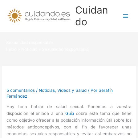
Ir
Cuidan
al
contenido
do
Sexualidad responsable
Inicio
Noticias
Sexualidad responsable
5 comentarios
/
Noticias
,
Videos y Salud
/ Por
Serafín
Fernández
Hoy toca hablar de salud sexual. Ponemos a vuestra
disposición el enlace a una
Guía
sobre este tema que tiene
como objetivo ofrecer a la población información útil sobre los
métodos anticonceptivos, con el fin de favorecer unas
conductas sexuales responsables y evitar así embarazos no