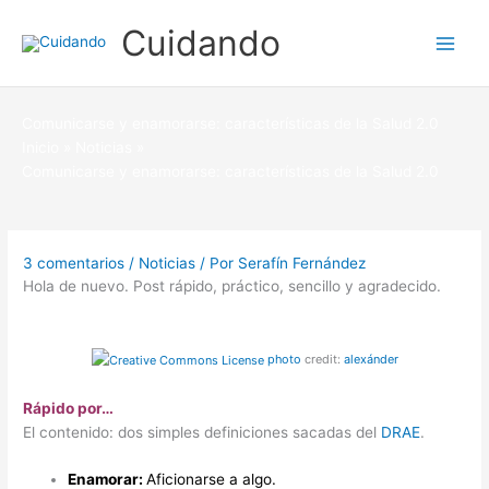
Ir
Cuidando
al
contenido
Comunicarse y enamorarse: características de la Salud 2.0
Inicio
Noticias
Comunicarse y enamorarse: características de la Salud 2.0
3 comentarios
/
Noticias
/ Por
Serafín Fernández
Hola de nuevo. Post rápido, práctico, sencillo y agradecido.
photo
credit:
alexánder
Rápido por…
El contenido: dos simples definiciones sacadas del
DRAE
.
Enamorar:
Aficionarse a algo.