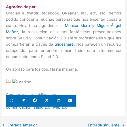
Agradecido por…
Gracias a twitter, facebook, GReader, etc, etc, etc, hemos
podido conocer a muchas personas que nos enseñan cosas a
diario. Hoy toca agradecer a
Monica Moro
y
Miguel Ángel
Mañez
, la realización de estas fantásticas presentaciones
sobre Salud y Comunicación 2.0 entre profesionales y que las
compartieran a través de
Slideshare
. Nos parecen un recurso
estupendo para entender mejor todo este «fenómeno»
denominado como Salud 2.0.
Un abrazo para los dos. Hasta mañana.
Comparte esta publicación:
Compartir
Compartir
Compartir
Compartir
Compartir
Compartir
en
en
en
en
en
en
WhatsApp
Telegram
Facebook
X
LinkedIn
Email
comunicación
,
salud 2.0
,
web 2.0
(Twitter)
←
Entrada anterior
Entrada siguiente
→