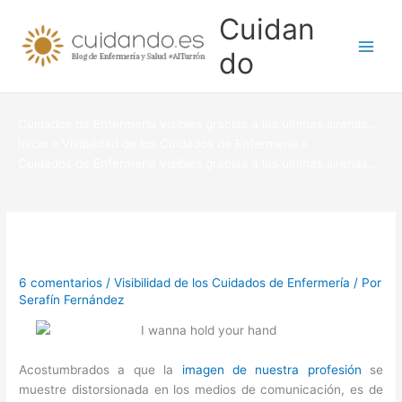
Ir
Cuidan
al
contenido
do
Cuidados de Enfermería visibles gracias a las últimas sirenas…
Inicio
Visibilidad de los Cuidados de Enfermería
Cuidados de Enfermería visibles gracias a las últimas sirenas…
6 comentarios
/
Visibilidad de los Cuidados de Enfermería
/ Por
Serafín Fernández
Acostumbrados a que la
imagen de nuestra profesión
se
muestre distorsionada en los medios de comunicación, es de