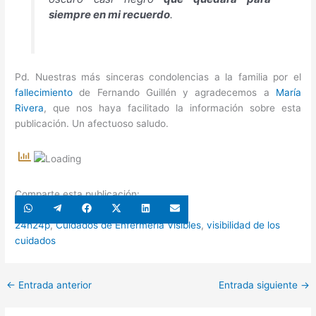
siempre en mi recuerdo
.
Pd. Nuestras más sinceras condolencias a la familia por el
fallecimiento
de Fernando Guillén y agradecemos a
María
Rivera
, que nos haya facilitado la información sobre esta
publicación. Un afectuoso saludo.
Comparte esta publicación:
Compartir
Compartir
Compartir
Compartir
Compartir
Compartir
en
en
en
en
en
en
WhatsApp
Telegram
Facebook
X
LinkedIn
Email
24h24p
,
Cuidados de Enfermería Visibles
,
visibilidad de los
(Twitter)
cuidados
←
Entrada anterior
Entrada siguiente
→