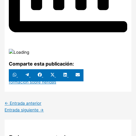
Comparte esta publicación:
Compartir
Compartir
Compartir
Compartir
Compartir
Compartir
en
en
en
en
en
en
WhatsApp
Telegram
Facebook
X
LinkedIn
Email
formación sobre heridas
(Twitter)
←
Entrada anterior
Entrada siguiente
→