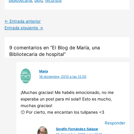
bibliotecaria
,
blog
,
recursos
(Twitter)
←
Entrada anterior
Entrada siguiente
→
9 comentarios en “El Blog de María, una
Bibliotecaria de hospital”
María
16 diciembre, 2010 a las 12:05
¡Muchas gracias! Me habéis emocionado, no me
esperaba un post para mí sola!! Esto es mucho,
muchas gracias!
🙂 Por cierto, me encantan los tulipanes <3
Responder
Serafín Fernández-Salazar