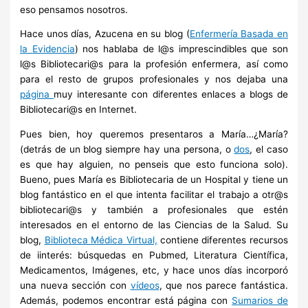
eso pensamos nosotros.
Hace unos días, Azucena en su blog (
Enfermería Basada en
la Evidencia
) nos hablaba de l@s imprescindibles que son
l@s Bibliotecari@s para la profesión enfermera, así como
para el resto de grupos profesionales y nos dejaba una
página
muy interesante con diferentes enlaces a blogs de
Bibliotecari@s en Internet.
Pues bien, hoy queremos presentaros a María…¿María?
(detrás de un blog siempre hay una persona, o
dos
, el caso
es que hay alguien, no penseis que esto funciona solo).
Bueno, pues María es Bibliotecaria de un Hospital y tiene un
blog fantástico en el que intenta facilitar el trabajo a otr@s
bibliotecari@s y también a profesionales que estén
interesados en el entorno de las Ciencias de la Salud. Su
blog,
Biblioteca Médica Virtual,
contiene diferentes recursos
de iinterés: búsquedas en Pubmed, Literatura Científica,
Medicamentos, Imágenes, etc, y hace unos días incorporó
una nueva sección con
vídeos
, que nos parece fantástica.
Además, podemos encontrar está página con
Sumarios de