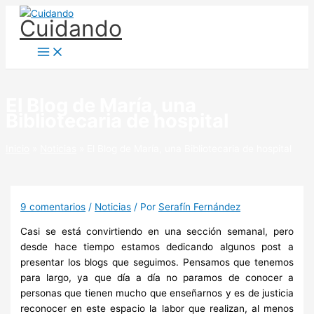
Ir
Cuidando
al
contenido
El Blog de María, una
Bibliotecaria de hospital
Inicio
Noticias
El Blog de María, una Bibliotecaria de hospital
9 comentarios
/
Noticias
/ Por
Serafín Fernández
Casi se está convirtiendo en una sección semanal, pero
desde hace tiempo estamos dedicando algunos post a
presentar los blogs que seguimos. Pensamos que tenemos
para largo, ya que día a día no paramos de conocer a
personas que tienen mucho que enseñarnos y es de justicia
reconocer en este espacio la labor que realizan, al menos