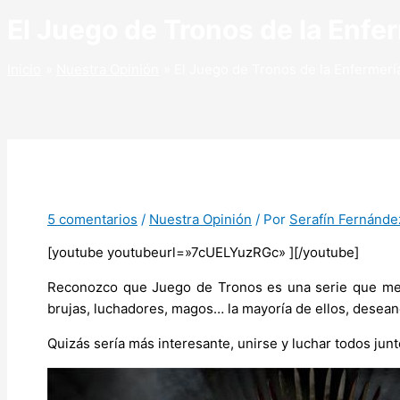
El Juego de Tronos de la Enfe
Inicio
Nuestra Opinión
El Juego de Tronos de la Enfermerí
5 comentarios
/
Nuestra Opinión
/ Por
Serafín Fernánde
[youtube youtubeurl=»7cUELYuzRGc» ][/youtube]
Reconozco que Juego de Tronos es una serie que me ap
brujas, luchadores, magos… la mayoría de ellos, desean
Quizás sería más interesante, unirse y luchar todos jun