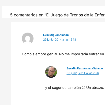
5 comentarios en “El Juego de Tronos de la Enfe
Luis Miguel Alonso
29 junio, 2014 a las 12:18
Como siempre genial. No me importaría entrar en e
Serafín Fernández-Salazar
30 junio, 2014 a las 7:56
y el segundo también 🙂 Un abrazo.