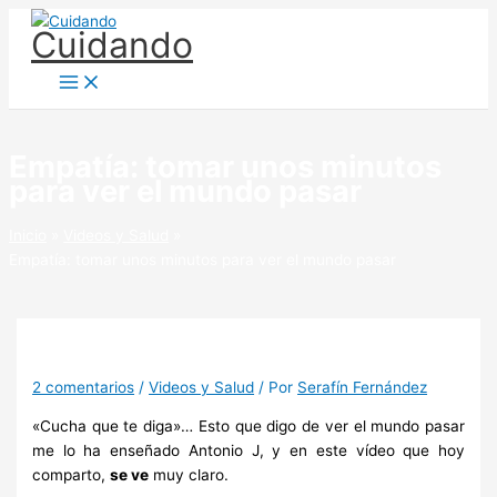
Ir
Cuidando
al
contenido
Empatía: tomar unos minutos
para ver el mundo pasar
Inicio
Videos y Salud
Empatía: tomar unos minutos para ver el mundo pasar
2 comentarios
/
Videos y Salud
/ Por
Serafín Fernández
«Cucha que te diga»… Esto que digo de ver el mundo pasar
me lo ha enseñado Antonio J, y en este vídeo que hoy
comparto,
se ve
muy claro.