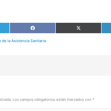
tir
Compartir
Compartir
en
en
am
Facebook
X
(Twitter)
de la Asistencia Sanitaria
licada.
Los campos obligatorios están marcados con
*