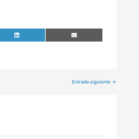
Compartir
Compartir
en
en
LinkedIn
Email
Entrada siguiente
→