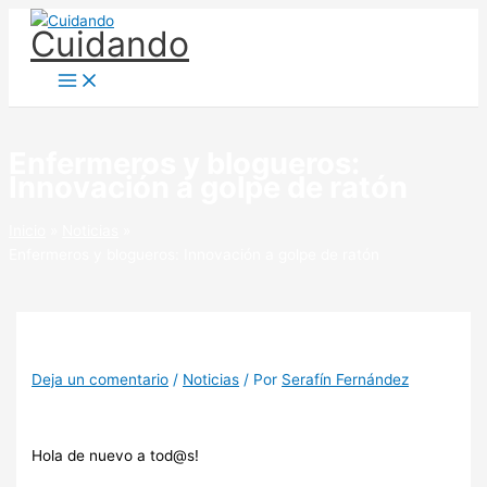
Ir
Cuidando
al
contenido
Enfermeros y blogueros:
Innovación a golpe de ratón
Inicio
Noticias
Enfermeros y blogueros: Innovación a golpe de ratón
Deja un comentario
/
Noticias
/ Por
Serafín Fernández
Hola de nuevo a tod@s!