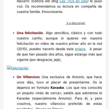
Navarro (Editora del blog
Las TICs en EpS
)
le puso
voz. Os recomendamos su lectura en compañía de
vuestra familia. Emocionante.
Ir a descargar
Una felicitación
.
Algo sencillico, clásico y con todo
nuestro cariño, aunque si quieres ver nuestra
felicitación en vídeo de nuestro primer año en la red
(2010), puedes hacerlo desde este
enlace
.
A pesar
de que han pasado dos años, sigue estango más que
vigente (por desgracia, jeje).
Un Villancico:
Una exclusiva de Antonio, que hace
unos días, tuvo el placer de presentarme. Os la
dejamos en formato
Karaoke
. Los que nos conocéis
un poquito «más de cerca», sabéis que adoramos el
Karaoke (especialmente Antonio). Para él, y para
vosotros, nuestro villancico preferido de estas
navidades, «Paseo en Trineo»