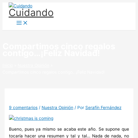
Ir
Cuidando
al
contenido
Compartimos cinco regalos
contigo…¡Feliz Navidad!
Inicio
Nuestra Opinión
Compartimos cinco regalos contigo…¡Feliz Navidad!
9 comentarios
/
Nuestra Opinión
/ Por
Serafín Fernández
Bueno, pues ya mismo se acaba este año. Se supone que
tocaría hacer una resumen y tal y tal… Nada de nada, no