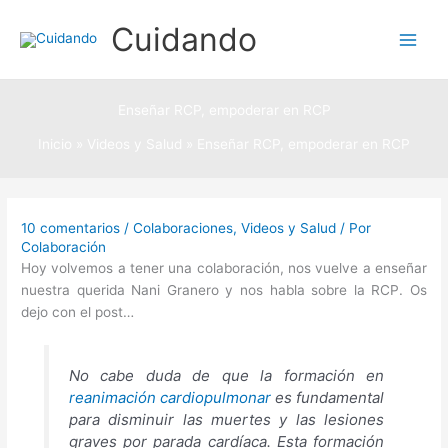
Ir
Cuidando
al
contenido
Enseñar RCP, empoderar en RCP
Inicio
Videos y Salud
Enseñar RCP, empoderar en RCP
10 comentarios
/
Colaboraciones
,
Videos y Salud
/ Por
Colaboración
Hoy volvemos a tener una colaboración, nos vuelve a enseñar
nuestra querida Nani Granero y nos habla sobre la RCP. Os
dejo con el post…
No cabe duda de que la formación en
reanimación cardiopulmonar
es fundamental
para disminuir las muertes y las lesiones
graves por parada cardíaca. Esta formación