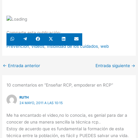
Comparte esta publicación:
Compartir
Compartir
Compartir
Compartir
Compartir
Compartir
en
en
en
en
en
en
WhatsApp
Telegram
Facebook
X
LinkedIn
Email
Prevención
,
vídeos
,
visibilidad de los cuidados
,
web
(Twitter)
←
Entrada anterior
Entrada siguiente
→
10 comentarios en “Enseñar RCP, empoderar en RCP”
RUTH
24 MAYO, 2011 A LAS 10:15
Me ha encantado el video,no lo conocia, es genial para dar a
conocer de una manera sencilla la técnica rcp..
Estoy de acuerdo que es fundamental la formación de esta
técnica entre la población, es fácil y PUEDES salvar una vida.