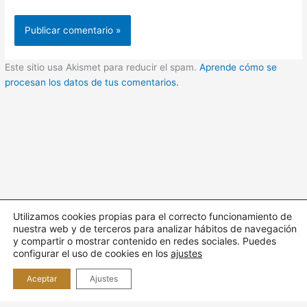
Este sitio usa Akismet para reducir el spam.
Aprende cómo se
procesan los datos de tus comentarios.
Utilizamos cookies propias para el correcto funcionamiento de
nuestra web y de terceros para analizar hábitos de navegación
Todos los derechos © 2026 Cuidando | Funciona gracias a
y compartir o mostrar contenido en redes sociales. Puedes
Tema
configurar el uso de cookies en los
ajustes
Astra para WordPress
Aceptar
Ajustes