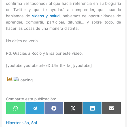
confirma «el taconeo» al que hacía referencia en su biografía
de Twitter y que te ayudará a comprender, que cuando
hablamos de
vídeos y salud
, hablamos de oportunidades de
aprender, compartir, participar, difundir… y sobre todo, de
hacer las cosas de una manera distinta.
No dejes de verlo.
Pd. Gracias a Rocío y Elisa por este vídeo.
[youtube youtubeurl=»DtUIn_tbkfI» ][/youtube]
Comparte esta publicación:
Compartir
Compartir
Compartir
Compartir
Compartir
Compart
en
en
en
en
en
en
WhatsApp
Telegram
Facebook
X
LinkedIn
Email
(Twitter)
Hipertensión
,
Sal