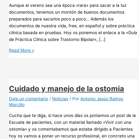
Aunque el verano sea una época «rara» para sacar a la luz
documentos, tenemos un montón de buenos documentos
preparados para sacarlos poco a poco… Además los
documentos de nuestra vida, free, en español y sobre práctica
clínica basada en pruebas. Hoy os ponemos el enlace a la «Guía
de Práctica Clínica sobre Trastorno Bipolar«, […]
Guía
Read More »
de
Práctica
Clínica
sobre
Trastorno
Cuidado y manejo de la ostomia
Bipolar
Deja un comentario
/
Noticias
/ Por
Antonio Jesús Ramos
Morcillo
Cucha que te diga, si hace unos días os poniamos un post de la
Escuela de pacientes, con un material llamado «Vivir con una
ostomia» y os comentabamos que estaba dirigido a Pacientes
hoy os vamos a poner un recurso profesional, en concreto una