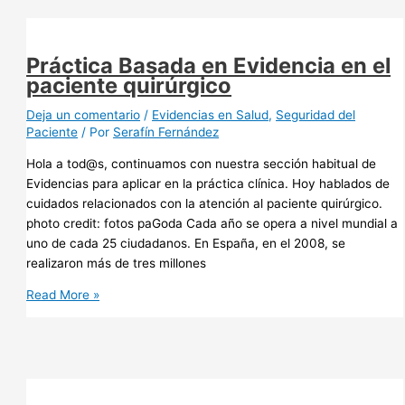
Práctica Basada en Evidencia en el
paciente quirúrgico
Deja un comentario
/
Evidencias en Salud
,
Seguridad del
Paciente
/ Por
Serafín Fernández
Hola a tod@s, continuamos con nuestra sección habitual de
Evidencias para aplicar en la práctica clínica. Hoy hablados de
cuidados relacionados con la atención al paciente quirúrgico.
photo credit: fotos paGoda Cada año se opera a nivel mundial a
uno de cada 25 ciudadanos. En España, en el 2008, se
realizaron más de tres millones
Práctica
Read More »
Basada
en
Evidencia
en
el