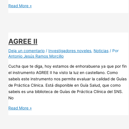
Guía
Read More »
de
práctica
clínica
para
el
AGREE II
manejo
del
Deja un comentario
/
Investigadores noveles
,
Noticias
/ Por
Antonio Jesús Ramos Morcillo
sobrepeso
y
Cucha que te diga, hoy estamos de enhorabuena ya que por fin
la
el instrumento AGREE II ha visto la luz en castellano. Como
obesidad
sabeís este instrumento nos permite evaluar la calidad de Guías
en
de Práctica Clinica. Está disponible en Guía Salud, que como
personas
sabeis es una biblioteca de Guías de Práctica Clínica del SNS.
adultas
No
AGREE
Read More »
II