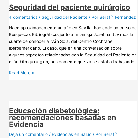
paciente
Seguridad del paciente quirúrgico
quirúrgico
4 comentarios
/
Seguridad del Paciente
/ Por
Serafín Fernández
Hace aproximadamente un año en Sevilla, haciendo un curso de
Búsquedas Bibliográficas junto a mi amiga Josefina, tuvimos la
suerte de conocer a Iván Solà, del Centro Cochrane
Iberoamericano. El caso, que en una conversación sobre
algunos aspectos relacionados con la Seguridad del Paciente en
el ámbito quirúrgico, nos comentó que ya se estaba trabajando
Seguridad
Read More »
del
paciente
quirúrgico
Educación diabetológica:
recomendaciones basadas en
Evidencia
Deja un comentario
/
Evidencias en Salud
/ Por
Serafín