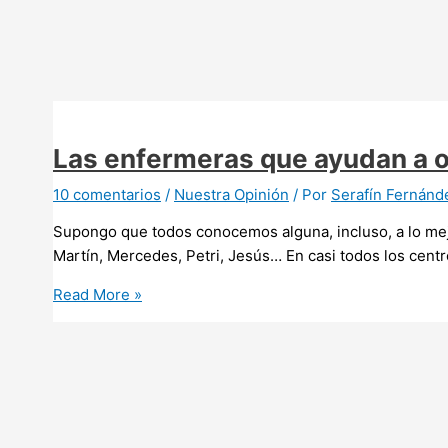
nos
cuesta
tanto
hacer
uso
de
la
Las enfermeras que ayudan a o
empatía
entre
10 comentarios
/
Nuestra Opinión
/ Por
Serafín Fernánd
“profesionales”
Supongo que todos conocemos alguna, incluso, a lo mejor
cuando
Martín, Mercedes, Petri, Jesús… En casi todos los cen
se
trata
Las
Read More »
de
enfermeras
hablar
que
del
ayudan
cuidado
a
asistencial?
otras
enfermeras.