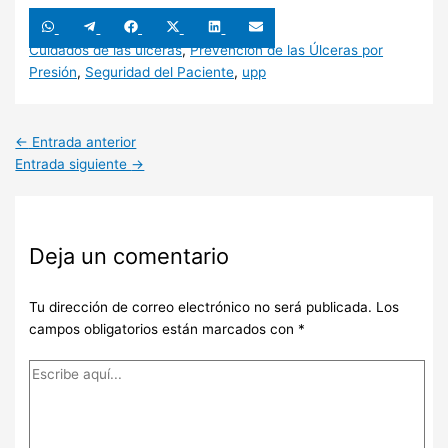
Compartir
Compartir
Compartir
Compartir
Compartir
Compartir
en
en
en
en
en
en
WhatsApp
Telegram
Facebook
X
LinkedIn
Email
Cuidados de las úlceras
,
Prevención de las Úlceras por
(Twitter)
Presión
,
Seguridad del Paciente
,
upp
←
Entrada anterior
Entrada siguiente
→
Deja un comentario
Tu dirección de correo electrónico no será publicada.
Los
campos obligatorios están marcados con
*
Escribe
aquí...