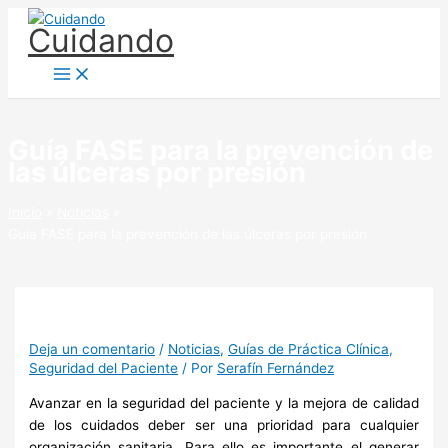
Ir
Cuidando
al
contenido
Guía FASE para la prevención de
las úlceras por presión
Inicio
Noticias
Guía FASE para la prevención de las úlceras por presión
Deja un comentario
/
Noticias
,
Guías de Práctica Clínica
,
Seguridad del Paciente
/ Por
Serafín Fernández
Avanzar en la seguridad del paciente y la mejora de calidad
de los cuidados deber ser una prioridad para cualquier
organización sanitaria. Para ello es importante el generar