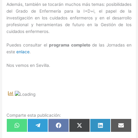
Además, también se tocarán muchos más temas: posibilidades
del Grado de Enfermería para la I+D+i, el papel de la
investigación en los cuidados enfermeros y en el desarrollo
profesional y herramientas de futuro en la Gestión de los
cuidados enfermeros.
Puedes consultar el
programa completo
de las Jornadas en
este
enlace
.
Nos vemos en Sevilla.
Comparte esta publicación:
Compartir
Compartir
Compartir
Compartir
Compartir
Compart
en
en
en
en
en
en
WhatsApp
Telegram
Facebook
X
LinkedIn
Email