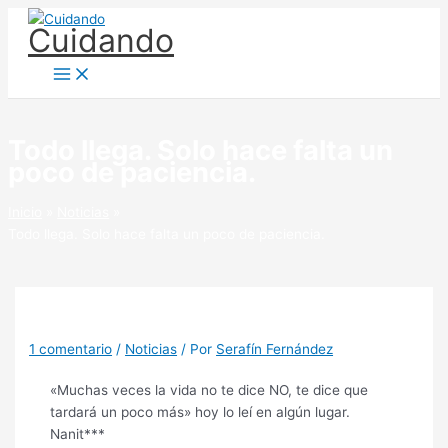
Ir
Cuidando
al
contenido
Todo llega. Solo hace falta un
poco de paciencia.
Inicio
Noticias
Todo llega. Solo hace falta un poco de paciencia.
1 comentario
/
Noticias
/ Por
Serafín Fernández
«Muchas veces la vida no te dice NO, te dice que
tardará un poco más» hoy lo leí en algún lugar.
Nanit***