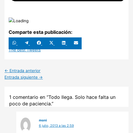
Comparte esta publicación:
Compartir
Compartir
Compartir
Compartir
Compartir
Compartir
en
en
en
en
en
en
WhatsApp
Telegram
Facebook
X
LinkedIn
Email
The best Tweets
(Twitter)
←
Entrada anterior
Entrada siguiente
→
1 comentario en “Todo llega. Solo hace falta un
poco de paciencia.”
moni
6 julio, 2013 a las 2:59