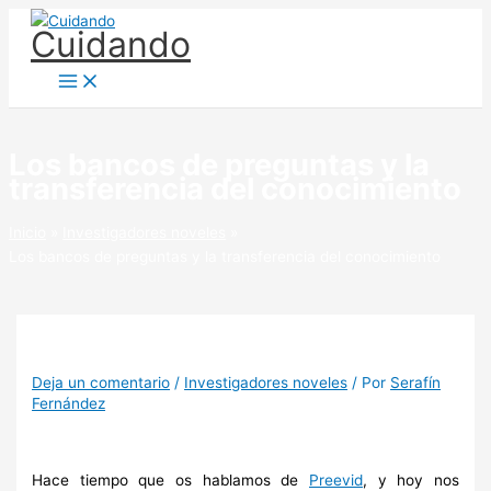
Ir
Cuidando
al
contenido
Los bancos de preguntas y la
transferencia del conocimiento
Inicio
Investigadores noveles
Los bancos de preguntas y la transferencia del conocimiento
Deja un comentario
/
Investigadores noveles
/ Por
Serafín
Fernández
Hace tiempo que os hablamos de
Preevid
, y hoy nos