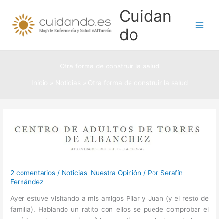
Ir
Cuidan
al
contenido
do
Otra forma de construir la salud
Inicio
Noticias
Otra forma de construir la salud
2 comentarios
/
Noticias
,
Nuestra Opinión
/ Por
Serafín
Fernández
Ayer estuve visitando a mis amigos Pilar y Juan (y el resto de
familia). Hablando un ratito con ellos se puede comprobar el