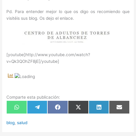
Pd. Para entender mejor lo que os digo os recomiendo que
visitéis sus blog. Os dejo el enlace.
[youtube]http://www.youtube.com/watch?
v=Qk3QOhZF8jE[/youtube]
Comparte esta publicación:
Compartir
Compartir
Compartir
Compartir
Compartir
Compart
en
en
en
en
en
en
WhatsApp
Telegram
Facebook
X
LinkedIn
Email
(Twitter)
blog
,
salud