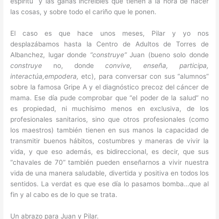
espíritu y las ganas increíbles que tienen a la hora de hacer
las cosas, y sobre todo el cariño que le ponen.
El caso es que hace unos meses, Pilar y yo nos
desplazábamos hasta la Centro de Adultos de Torres de
Albanchez, lugar donde
“construye”
Juan (bueno solo donde
construye
no, donde
convive, enseña, participa,
interactúa,empodera,
etc), para conversar con sus “alumnos”
sobre la famosa Gripe A y el diagnóstico precoz del cáncer de
mama. Ese día pude comprobar que “el poder de la salud” no
es propiedad, ni muchísimo menos en exclusiva, de los
profesionales sanitarios, sino que otros profesionales (como
los maestros) también tienen en sus manos la capacidad de
transmitir buenos hábitos, costumbres y maneras de vivir la
vida, y que eso además, es bidireccional, es decir, que sus
“chavales de 70” también pueden enseñarnos a vivir nuestra
vida de una manera saludable, divertida y positiva en todos los
sentidos. La verdat es que ese día lo pasamos bomba…que al
fin y al cabo es de lo que se trata.
Un abrazo para Juan y Pilar.