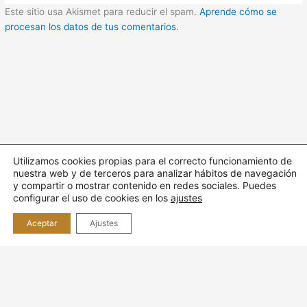
Este sitio usa Akismet para reducir el spam.
Aprende cómo se
procesan los datos de tus comentarios.
Utilizamos cookies propias para el correcto funcionamiento de
nuestra web y de terceros para analizar hábitos de navegación
Todos los derechos © 2026 Cuidando | Funciona gracias a
y compartir o mostrar contenido en redes sociales. Puedes
Tema
configurar el uso de cookies en los
ajustes
Astra para WordPress
Aceptar
Ajustes