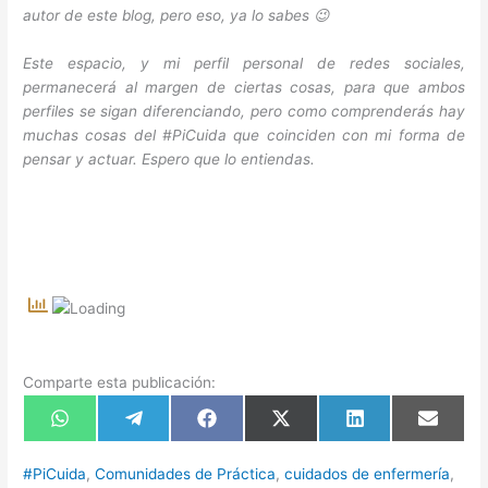
autor de este blog, pero eso, ya lo sabes 😉
Este espacio, y mi perfil personal de redes sociales,
permanecerá al margen de ciertas cosas, para que ambos
perfiles se sigan diferenciando, pero como comprenderás hay
muchas cosas del #PiCuida que coinciden con mi forma de
pensar y actuar. Espero que lo entiendas.
Comparte esta publicación:
Compartir
Compartir
Compartir
Compartir
Compartir
Compart
en
en
en
en
en
en
WhatsApp
Telegram
Facebook
X
LinkedIn
Email
(Twitter)
#PiCuida
,
Comunidades de Práctica
,
cuidados de enfermería
,