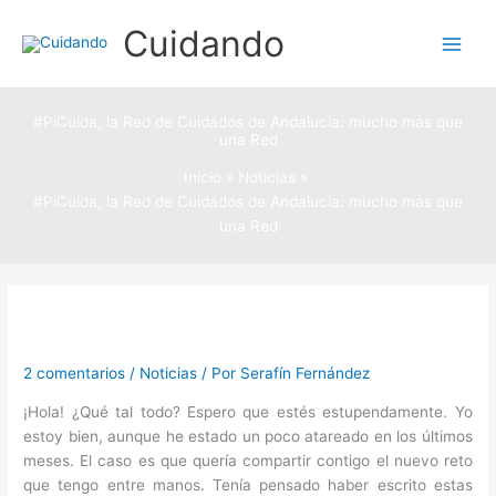
Ir
Cuidando
al
contenido
#PiCuida, la Red de Cuidados de Andalucía: mucho más que
una Red
Inicio
Noticias
#PiCuida, la Red de Cuidados de Andalucía: mucho más que
una Red
2 comentarios
/
Noticias
/ Por
Serafín Fernández
¡Hola! ¿Qué tal todo? Espero que estés estupendamente. Yo
estoy bien, aunque he estado un poco atareado en los últimos
meses. El caso es que quería compartir contigo el nuevo reto
que tengo entre manos. Tenía pensado haber escrito estas